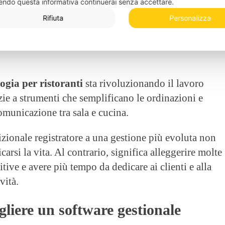
endo questa informativa continuerai senza accettare.
 risparmiare tempo e ridurre gli errori manuali.
Rifiuta
Personalizza
logia per negozi
permette di collegare vendite,
amenti in un unico sistema, con dati disponibili in
ogia per ristoranti
sta rivoluzionando il lavoro
zie a strumenti che semplificano le ordinazioni e
omunicazione tra sala e cucina.
izionale registratore a una gestione più evoluta non
carsi la vita. Al contrario, significa alleggerire molte
itive e avere più tempo da dedicare ai clienti e alla
vità.
gliere un software gestionale