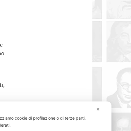
me
no
i,
 le
✕
e a
izziamo cookie di profilazione o di terze parti.
derati.