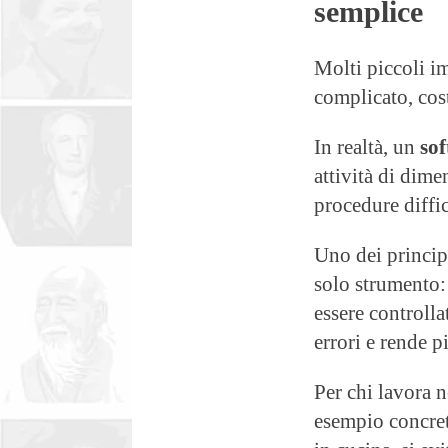
semplice
Molti piccoli i
complicato, cost
In realtà, un
sof
attività di dime
procedure diffi
Uno dei principa
solo strumento:
essere controlla
errori e rende p
Per chi lavora n
esempio concret