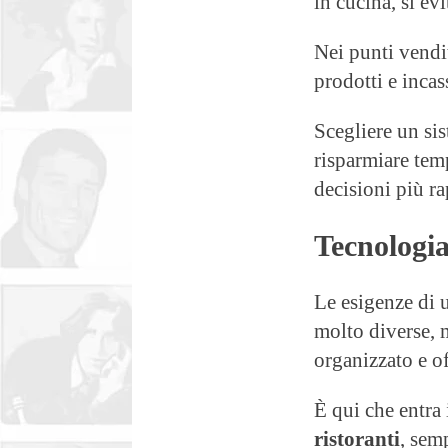
in cucina, si ev
Nei punti vendi
prodotti e inca
Scegliere un sis
risparmiare tem
decisioni più ra
Tecnologia
Le esigenze di 
molto diverse, 
organizzato e of
È qui che entra
ristoranti
, semp