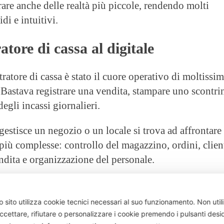
are anche delle realtà più piccole, rendendo molti
di e intuitivi.
atore di cassa al digitale
stratore di cassa è stato il cuore operativo di moltissi
. Bastava registrare una vendita, stampare uno scontri
degli incassi giornalieri.
gestisce un negozio o un locale si trova ad affrontare
più complesse: controllo del magazzino, ordini, client
endita e organizzazione del personale.
ne digitale ha cambiato il modo di lavorare anche per
le. Un semplice registratore di cassa non sempre riesc
 sito utilizza cookie tecnici necessari al suo funzionamento.
Non util
gestione attività commerciale
moderna, soprattutto
ccettare, rifiutare o personalizzare i cookie premendo i pulsanti desi