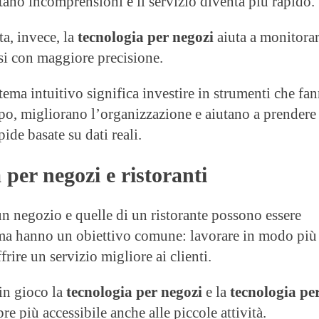
itano incomprensioni e il servizio diventa più rapido.
ta, invece, la
tecnologia per negozi
aiuta a monitora
ssi con maggiore precisione.
tema intuitivo significa investire in strumenti che fa
po, migliorano l’organizzazione e aiutano a prendere
pide basate su dati reali.
 per negozi e ristoranti
un negozio e quelle di un ristorante possono essere
ma hanno un obiettivo comune: lavorare in modo più
frire un servizio migliore ai clienti.
 in gioco la
tecnologia per negozi
e la
tecnologia pe
re più accessibile anche alle piccole attività.