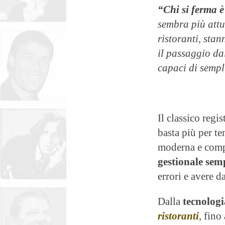
“Chi si ferma 
sembra più attua
ristoranti, sta
il passaggio dal
capaci di sempl
Il classico regi
basta più per te
moderna e comp
gestionale sem
errori e avere d
Dalla
tecnologi
ristoranti
, fino