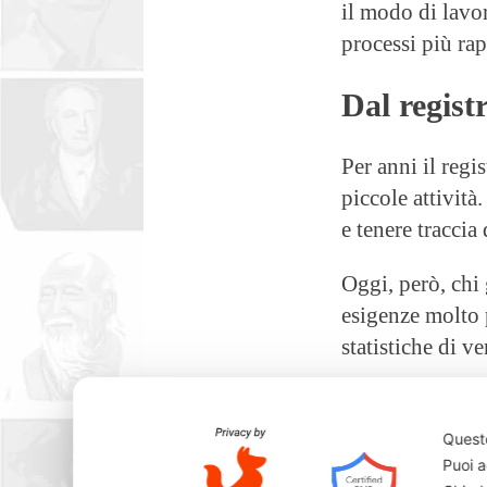
il modo di lavor
processi più rapi
Dal registr
Per anni il regi
piccole attività
e tenere traccia 
Oggi, però, chi 
esigenze molto 
statistiche di v
La trasformazio
realtà più picco
Questo
supportare una
Puoi a