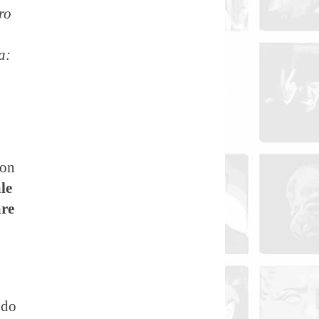
ro
a:
non
le
are
ndo