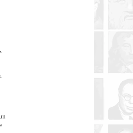
e
n
 un
e