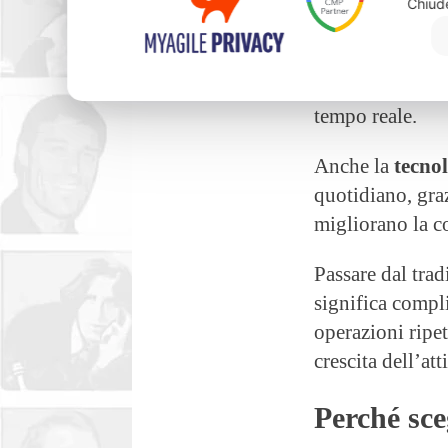
Chiud
quando si vuole
La nuova
tecno
magazzino e pag
tempo reale.
Anche la
tecnol
quotidiano, gra
migliorano la c
Passare dal trad
significa compli
operazioni ripet
crescita dell’atti
Perché sce