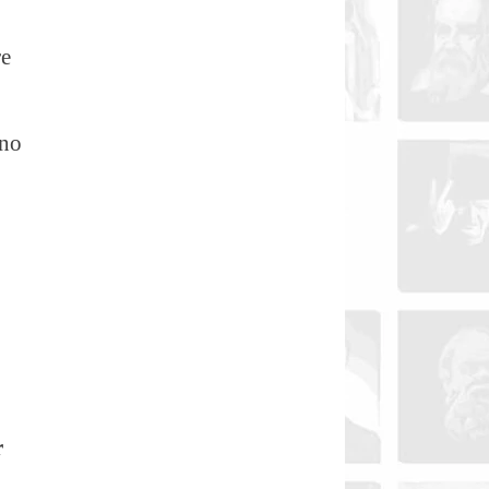
re
nno
r