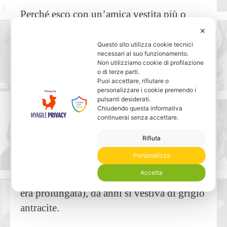
Perché esco con un’amica vestita più o
meno come me e lei sembra “a posto” e io
✕
no?
Questo sito utilizza cookie tecnici
necessari al suo funzionamento.
Non utilizziamo cookie di profilazione
Non sono domande nuove
, ma di rado le
o di terze parti.
Puoi accettare, rifiutare o
ho viste affrontate con questa pulizia.
personalizzare i cookie premendo i
pulsanti desiderati.
Provo a fare un esempio dal mio lavoro,
Chiudendo questa informativa
continuerai senza accettare.
sennò di queste cose si parla a vuoto.
Rifiuta
Una mia cliente, avvocata penalista a
Personalizza
Milano (era arrivata in ritardo, ricordo,
Accetta
scusandosi tre volte per un'udienza che si
era prolungata), da anni si vestiva di grigio
antracite.