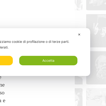
✕
e
izziamo cookie di profilazione o di terze parti.
derati.
ì
Accetta
e
ine
so
a e