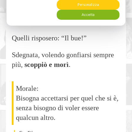
Subito riprese a gonfiarsi con
Personalizza
maggiore sforzo e di nuovo chiese
Accetta
chi fosse più grande.
Quelli risposero: “Il bue!”
Sdegnata, volendo gonfiarsi sempre
più,
scoppiò e morì
.
Morale:
Bisogna accettarsi per quel che si è,
senza bisogno di voler essere
qualcun altro.