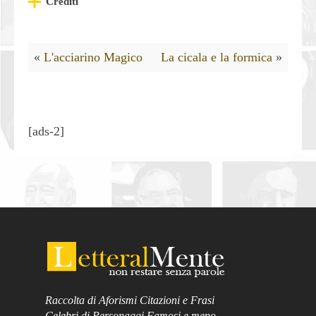
Crediti
«
L'acciarino Magico
La cicala e la formica
»
[ads-2]
Raccolta di Aforismi Citazioni e Frasi
Celebri di Personaggi Famosi e meno