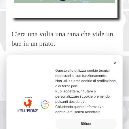
C'era una volta una rana che vide un
bue in un prato.
Presa dall'invidia per
✕
quell'imponenza prese a gonfiare la
Questo sito utilizza cookie tecnici
necessari al suo funzionamento.
sua pelle rugosa.
Non utilizziamo cookie di profilazione
o di terze parti.
Puoi accettare, rifiutare o
Chiese poi ai suoi piccoli se era
personalizzare i cookie premendo i
pulsanti desiderati.
diventata più grande del bue.
Essi
Chiudendo questa informativa
continuerai senza accettare.
risposero di no
.
Rifiuta