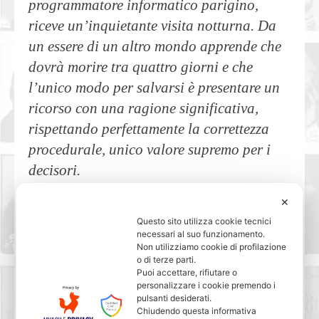
programmatore informatico parigino,
riceve un’inquietante visita notturna. Da
un essere di un altro mondo apprende che
dovrà morire tra quattro giorni e che
l’unico modo per salvarsi è presentare un
ricorso con una ragione significativa,
rispettando perfettamente la correttezza
procedurale, unico valore supremo per i
decisori.
Da qui partono una serie di concitati
✕
eventi che lo porteranno a riesaminare la
Questo sito utilizza cookie tecnici
sua vita e tutti i suoi rapporti più stretti (la
necessari al suo funzionamento.
Non utilizziamo cookie di profilazione
moglie apparentemente svampita, la figlia
o di terze parti.
da sempre eccessivamente indipendente, il
Puoi accettare, rifiutare o
personalizzare i cookie premendo i
capo spregiudicato..). I colpi di scena si
pulsanti desiderati.
Chiudendo questa informativa
moltiplicano, così come i generi usati