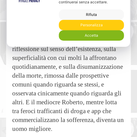
continuerai senza accettare.
dall'autore, che passa con disinvoltura da
riflessioni filosofiche a scene d’azione, dal
Rifiuta
lirico al comico.
Personalizza
Accetta
Il romanzo finisce per essere una
riflessione sul senso dell’esistenza, sulla
superficialità con cui molti la affrontano
quotidianamente, e sulla disumanizzazione
della morte, rimossa dalle prospettive
comuni quando riguarda se stessi, e
osservata cinicamente quando riguarda gli
altri. E il mediocre Roberto, mentre lotta
tra feroci trafficanti di droga e app che
commercializzano la sofferenza, diventa un
uomo migliore.