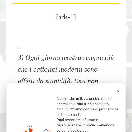
[ads-1]
»
3) Ogni giorno mostra sempre più
che i cattolici moderni sono
affetti da stupidità. Essi non
✕
credono più affatto in Dio e il
Questo sito utilizza cookie tecnici
cattolicesimo, considerato come
necessari al suo funzionamento.
Non utilizziamo cookie di profilazione
o di terze parti.
una tradizione di famiglia, serve
Puoi accettare, rifiutare o
personalizzare i cookie premendo i
a rivestire i luoghi comuni
pulsanti desiderati.