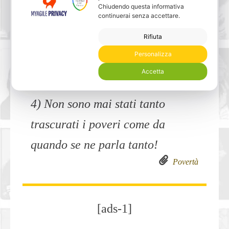
Chiudendo questa informativa
umanitari più apprezzati.
continuerai senza accettare.
no tags
Rifiuta
Personalizza
Accetta
»
4) Non sono mai stati tanto
trascurati i poveri come da
quando se ne parla tanto!
Povertà
[ads-1]