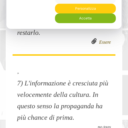
vita? Essere sé stessi. E avere
Personalizza
Accetta
carattere a sufficienza per
restarlo.
Essere
»
7) L'informazione è cresciuta più
velocemente della cultura. In
questo senso la propaganda ha
più chance di prima.
no tags