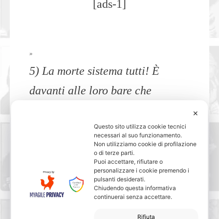
[ads-1]
»
5) La morte sistema tutti! È
davanti alle loro bare che
constatiamo la mediocrità dei
✕
Questo sito utilizza cookie tecnici
viventi.
necessari al suo funzionamento.
Non utilizziamo cookie di profilazione
Morte
o di terze parti.
Puoi accettare, rifiutare o
personalizzare i cookie premendo i
pulsanti desiderati.
Chiudendo questa informativa
continuerai senza accettare.
»
6) La cosa più difficile nella
Rifiuta