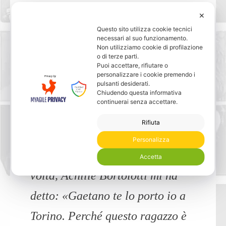
✕
»
Questo sito utilizza cookie tecnici
8) Il mio fuoriclasse era Scirea.
necessari al suo funzionamento.
Non utilizziamo cookie di profilazione
Parlava poco, eppure aveva
o di terze parti.
Puoi accettare, rifiutare o
carisma. Era un piacere stare con
personalizzare i cookie premendo i
pulsanti desiderati.
lui e in qualsiasi occasione, non
Chiudendo questa informativa
continuerai senza accettare.
soltanto sul campo, ti faceva fare
Rifiuta
bella figura. Il giorno in cui ho
Personalizza
preso Scirea, per la prima e unica
Accetta
volta, Achille Bortolotti mi ha
detto: «Gaetano te lo porto io a
Torino. Perché questo ragazzo è