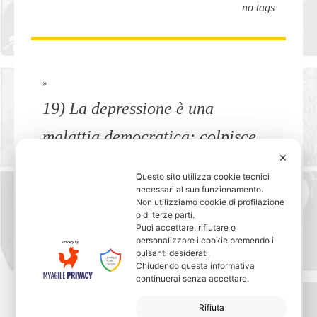
no tags
»
19) La depressione è una
malattia democratica: colpisce
✕
tutti.
Questo sito utilizza cookie tecnici
no tags
necessari al suo funzionamento.
Non utilizziamo cookie di profilazione
o di terze parti.
Puoi accettare, rifiutare o
personalizzare i cookie premendo i
pulsanti desiderati.
»
Chiudendo questa informativa
continuerai senza accettare.
20) La corruzione comincia con
Rifiuta