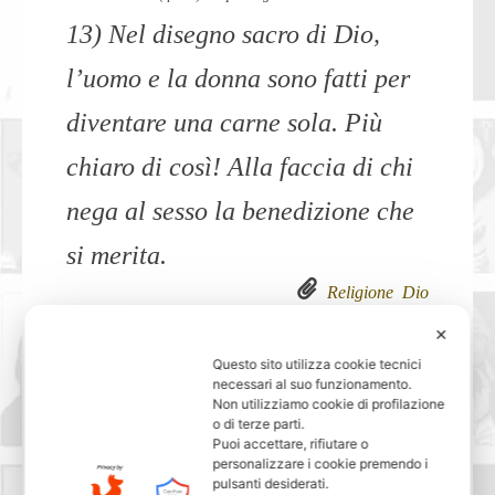
13) Nel disegno sacro di Dio,
l’uomo e la donna sono fatti per
diventare una carne sola. Più
chiaro di così! Alla faccia di chi
nega al sesso la benedizione che
si merita.
Religione
Dio
✕
Questo sito utilizza cookie tecnici
necessari al suo funzionamento.
Non utilizziamo cookie di profilazione
»
o di terze parti.
Puoi accettare, rifiutare o
14) La tipica frase: “Ah, se io ho
personalizzare i cookie premendo i
pulsanti desiderati.
un difetto è essere sincero; io