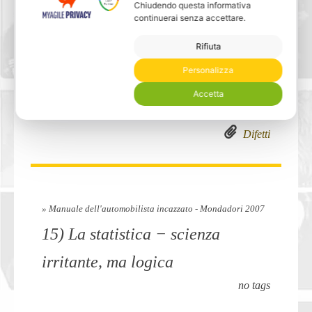
Chiudendo questa informativa
continuerai senza accettare.
dico sempre quello che penso”
Rifiuta
merita la seguente risposta: “Ma
Personalizza
dato che pensi delle cazzate,
Accetta
preferirei che tu fossi bugiardo”.
Difetti
» Manuale dell'automobilista incazzato - Mondadori 2007
15) La statistica − scienza
irritante, ma logica
no tags