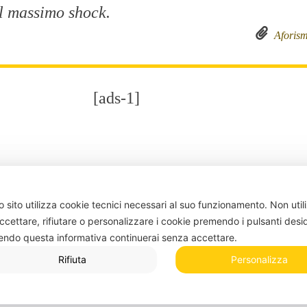
il massimo shock.
Aforism
[ads-1]
icolose solo le cose che tolleri a lungo! Una
 sito utilizza cookie tecnici necessari al suo funzionamento.
Non util
ssa, il matrimonio e i dolci!
ccettare, rifiutare o personalizzare i cookie premendo i pulsanti desi
endo questa informativa continuerai senza accettare.
Matrimonio
Pericol
Rifiuta
Personalizza