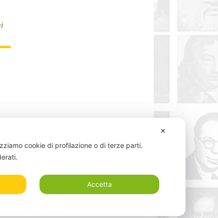
i
✕
izziamo cookie di profilazione o di terze parti.
derati.
o
Accetta