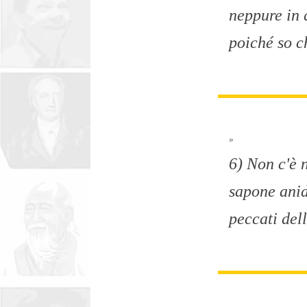
neppure in 
poiché so c
»
6) Non c'è 
sapone anid
peccati del