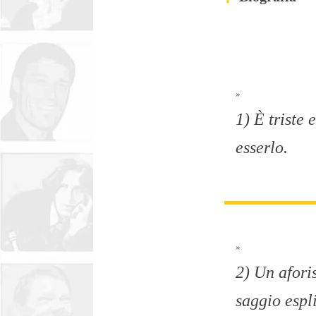
»
1) È triste
esserlo.
»
2) Un afori
saggio espl