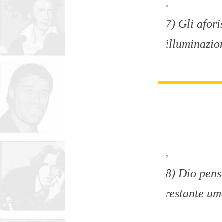
»
7) Gli afor
illuminazio
»
8) Dio pens
restante um