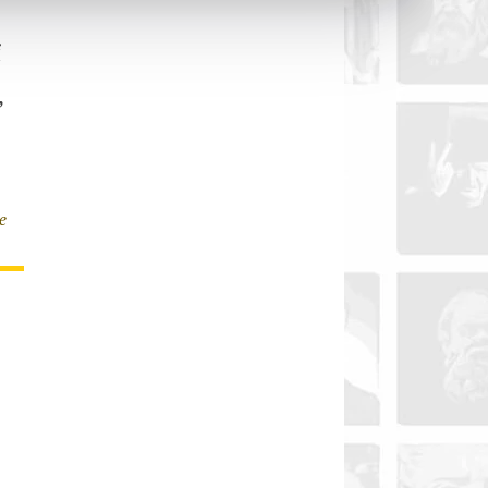
i
,
e