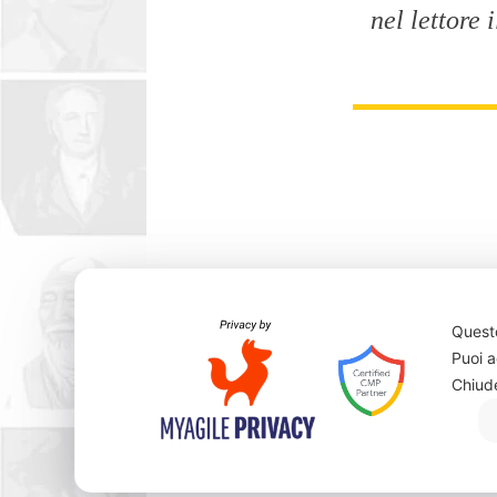
nel lettore 
»
3) Sono per
Questo
relazione fi
Puoi a
Chiud