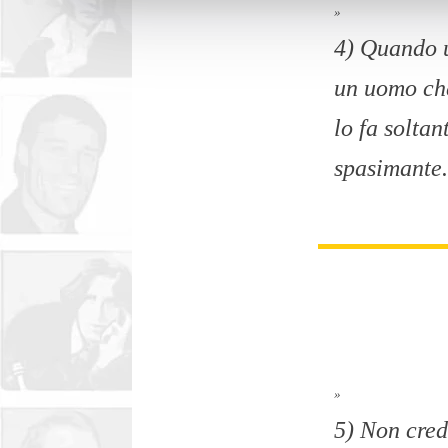
»
4) Quando u
un uomo che
lo fa solta
spasimante.
»
5) Non cred