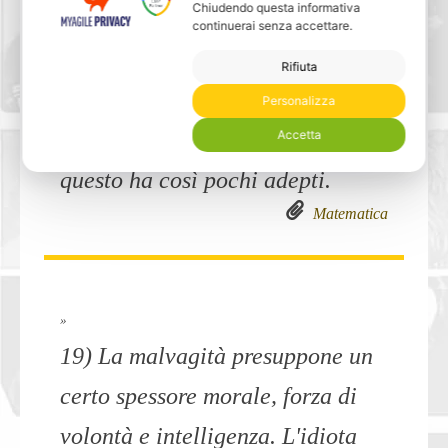
Chiudendo questa informativa
continuerai senza accettare.
»
Rifiuta
18) La matematica è la religione
Personalizza
della gente che ha cervello, per
Accetta
questo ha così pochi adepti.
Matematica
»
19) La malvagità presuppone un
certo spessore morale, forza di
volontà e intelligenza. L'idiota