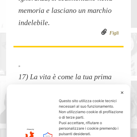
memoria e lasciano un marchio
indelebile.
Figli
»
17) La vita è come la tua prima
partita di scacchi. Quando inizi a
✕
capire come funziona hai già
Questo sito utilizza cookie tecnici
necessari al suo funzionamento.
perso.
Non utilizziamo cookie di profilazione
o di terze parti.
Puoi accettare, rifiutare o
Vita
personalizzare i cookie premendo i
pulsanti desiderati.