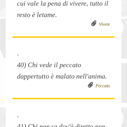
cui vale la pena di vivere, tutto il
resto è letame.
Vivere
»
40) Chi vede il peccato
dappertutto è malato nell'anima.
Peccato
»
41) Chi non sa dov'è diretto non