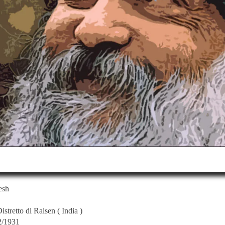
esh
istretto di Raisen
(
India
)
2/1931