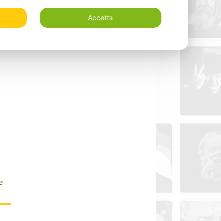
e
Accetta
e