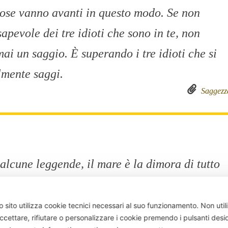
 cose vanno avanti in questo modo. Se non
apevole dei tre idioti che sono in te, non
ai un saggio. È superando i tre idioti che si
lmente saggi.
Saggezz
alcune leggende, il mare è la dimora di tutto
iamo perduto, di quello che non abbiamo
esideri infranti, dei dolori, delle lacrime che
 sito utilizza cookie tecnici necessari al suo funzionamento.
Non util
ccettare, rifiutare o personalizzare i cookie premendo i pulsanti desi
rsato.