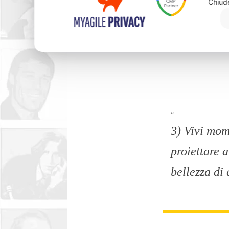
Chiud
»
3) Vivi mom
proiettare a
bellezza di