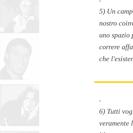
»
5) Un campo
nostro coin
uno spazio 
correre aff
che l'esiste
»
6) Tutti vo
veramente l