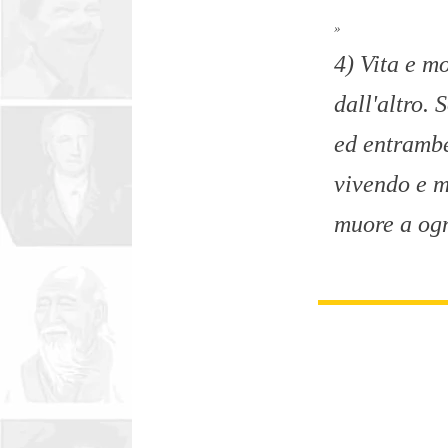
»
4) Vita e m
dall'altro
ed entrambe
vivendo e m
muore a ogn