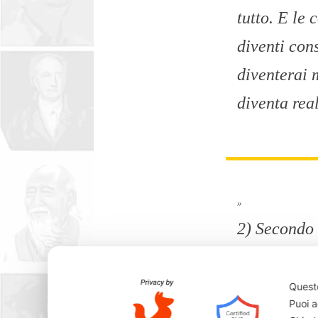
tutto. E le
diventi cons
diventerai m
diventa rea
»
2) Secondo 
ciò che abb
avuto, dei d
Questo
Puoi a
abbiamo ve