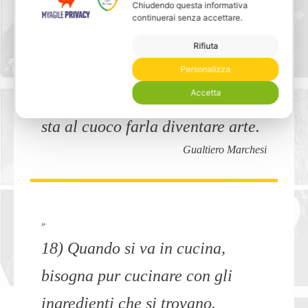
Harriet Van Horne
Chiudendo questa informativa
continuerai senza accettare.
Rifiuta
Personalizza
»
Accetta
17) La cucina è di per sé scienza,
sta al cuoco farla diventare arte.
Gualtiero Marchesi
»
18) Quando si va in cucina,
bisogna pur cucinare con gli
ingredienti che si trovano.