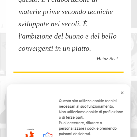
materie prime secondo tecniche
sviluppate nei secoli. È
l'ambizione del buono e del bello
convergenti in un piatto.
Heinz Beck
»
✕
16) Cucinare è come amare, o ci
Questo sito utilizza cookie tecnici
necessari al suo funzionamento.
Non utilizziamo cookie di profilazione
si abbandona completamente o si
o di terze parti.
Puoi accettare, rifiutare o
rinuncia.
personalizzare i cookie premendo i
pulsanti desiderati.