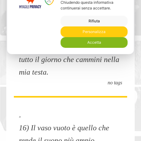
Anima
Chiudendo questa informativa
continuerai senza accettare.
Rifiuta
Personalizza
»
Accetta
15) Sarai stanco amore, perché è
tutto il giorno che cammini nella
mia testa.
no tags
»
16) Il vaso vuoto è quello che
rende il suono più ampio.