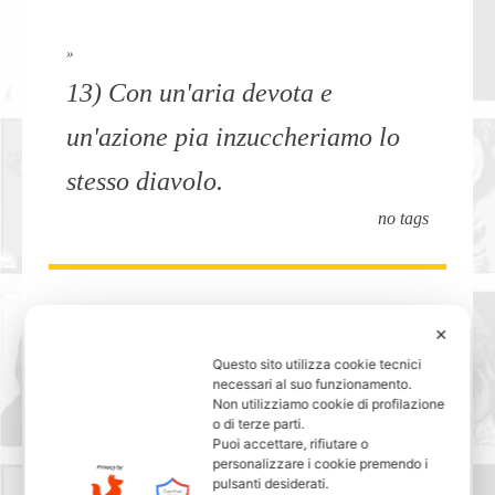
»
13) Con un'aria devota e
un'azione pia inzuccheriamo lo
stesso diavolo.
no tags
✕
»
Questo sito utilizza cookie tecnici
14) Gioventù che al paese vuol
necessari al suo funzionamento.
Non utilizziamo cookie di profilazione
restare, paesana nell'anima
o di terze parti.
Puoi accettare, rifiutare o
rimane.
personalizzare i cookie premendo i
pulsanti desiderati.