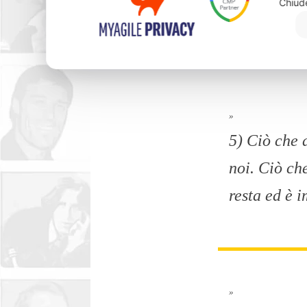
Chiud
»
5) Ciò che 
noi. Ciò ch
resta ed è 
»