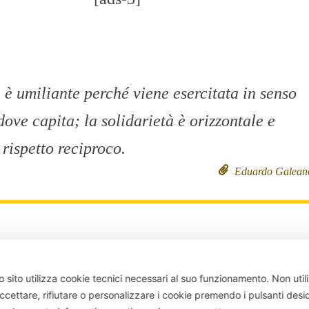
à è umiliante perché viene esercitata in senso
dove capita; la solidarietà è orizzontale e
 rispetto reciproco.
Eduardo Galean
umana più bella è di essere utile al prossimo.
 sito utilizza cookie tecnici necessari al suo funzionamento.
Non util
Sofocl
ccettare, rifiutare o personalizzare i cookie premendo i pulsanti desi