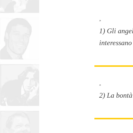
»
1) Gli angel
interessano 
»
2) La bontà