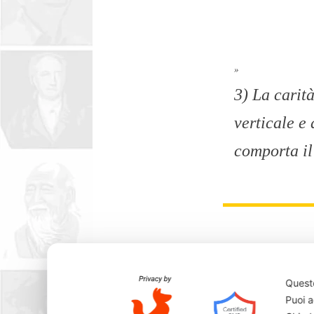
»
3) La carit
verticale e 
comporta il
»
4) L'opera 
Questo
Puoi a