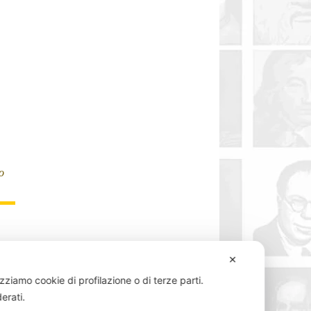
o
✕
izziamo cookie di profilazione o di terze parti.
e
derati.