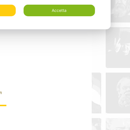
Accetta
n