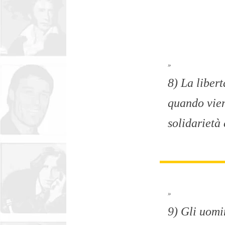
»
8) La libert
quando viene
solidarietà 
»
9) Gli uomi