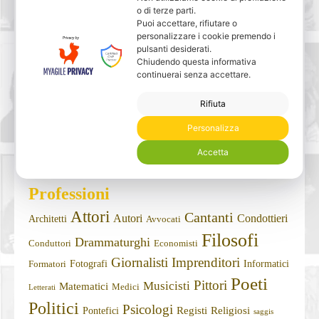
o di terze parti.
Lucio Apuleio
Puoi accettare, rifiutare o
personalizzare i cookie premendo i
pulsanti desiderati.
Chiudendo questa informativa
continuerai senza accettare.
Rifiuta
Personalizza
Accetta
Professioni
Attori
Cantanti
Autori
Condottieri
Architetti
Avvocati
Filosofi
Drammaturghi
Conduttori
Economisti
Giornalisti
Imprenditori
Fotografi
Informatici
Formatori
Poeti
Pittori
Musicisti
Matematici
Medici
Letterati
Politici
Psicologi
Registi
Religiosi
Pontefici
saggis