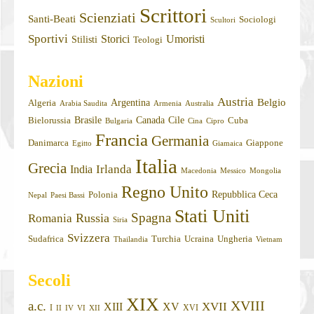
Scrittori
Scienziati
Santi-Beati
Sociologi
Scultori
Sportivi
Storici
Umoristi
Stilisti
Teologi
Nazioni
Austria
Belgio
Argentina
Algeria
Arabia Saudita
Armenia
Australia
Brasile
Canada
Cile
Bielorussia
Cuba
Bulgaria
Cina
Cipro
Francia
Germania
Danimarca
Giappone
Egitto
Giamaica
Italia
Grecia
Irlanda
India
Macedonia
Messico
Mongolia
Regno Unito
Repubblica Ceca
Polonia
Nepal
Paesi Bassi
Stati Uniti
Spagna
Russia
Romania
Siria
Svizzera
Sudafrica
Turchia
Ucraina
Ungheria
Thailandia
Vietnam
Secoli
XIX
XVIII
a.c.
XVII
XIII
XV
I
XVI
II
IV
VI
XII