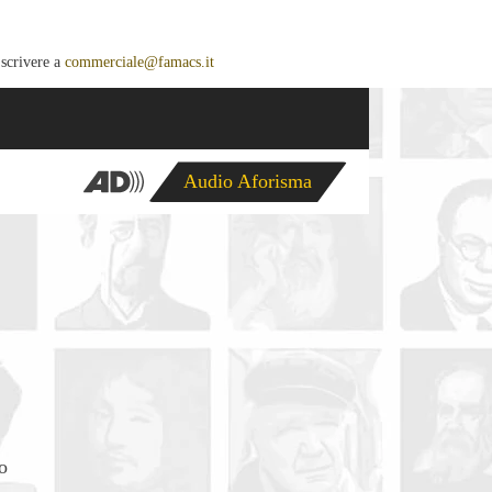
 scrivere a
commerciale@famacs.it
Audio Aforisma
o