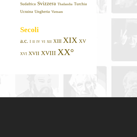
Svizzera
Sudafrica
Turchia
Thailandia
Ucraina
Ungheria
Vietnam
Secoli
XIX
a.c.
XIII
XV
I
II
IV
VI
XII
XX°
XVIII
XVII
XVI