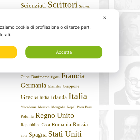
Scrittori
Scienziati
Scultori
Sportivi
Storici
Stilisti
Sociologi
✕
Umoristi
Teologi
izziamo cookie di profilazione o di terze parti.
derati.
Nazioni
Argentina
Algeria
Accetta
Arabia Saudita
Armenia
Austria
Belgio
Bielorussia
Australia
Brasile
Canada
Cile
Bulgaria
Cina
Cipro
Francia
Cuba
Danimarca
Egitto
Germania
Giappone
Giamaica
Italia
Grecia
Irlanda
India
Macedonia
Messico
Mongolia
Nepal
Paesi Bassi
Regno Unito
Polonia
Russia
Romania
Repubblica Ceca
Stati Uniti
Spagna
Siria