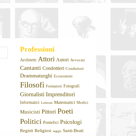
Professioni
Attori
Autori
Architetti
Avvocati
Cantanti
Condottieri
Conduttori
Drammaturghi
Economisti
Filosofi
Fotografi
Formatori
Giornalisti
Imprenditori
Matematici
Informatici
Medici
Letterati
Poeti
Pittori
Musicisti
Politici
Psicologi
Pontefici
Registi
Religiosi
Santi-Beati
saggis