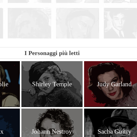
| Condividi
I Personaggi più letti
olie
Shirley Temple
Judy Garland
ix
Johann Nestroy
Sacha Guitry