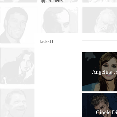
appartenenza.
[ads-1]
Angelina J
Gioele D