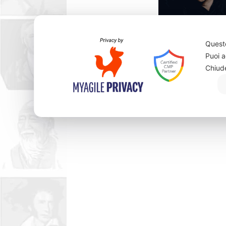
Questo
Puoi a
Gene Wild
Chiud