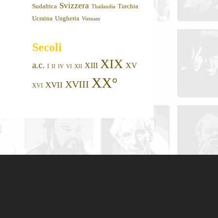
Svizzera
Sudafrica
Turchia
Thailandia
Ucraina
Ungheria
Vietnam
Secoli
XIX
a.c.
XIII
XV
I
II
IV
VI
XII
XX°
XVIII
XVII
XVI