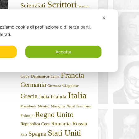
Scrittori
Scienziati
Scultori
Sportivi
Storici
Stilisti
Sociologi
✕
Umoristi
Teologi
izziamo cookie di profilazione o di terze parti.
derati.
Nazioni
Argentina
Algeria
Accetta
Arabia Saudita
Armenia
Austria
Belgio
Bielorussia
Australia
Brasile
Canada
Cile
Bulgaria
Cina
Cipro
Francia
Cuba
Danimarca
Egitto
Germania
Giappone
Giamaica
Italia
Grecia
Irlanda
India
Macedonia
Messico
Mongolia
Nepal
Paesi Bassi
Regno Unito
Polonia
Russia
Romania
Repubblica Ceca
Stati Uniti
Spagna
Siria