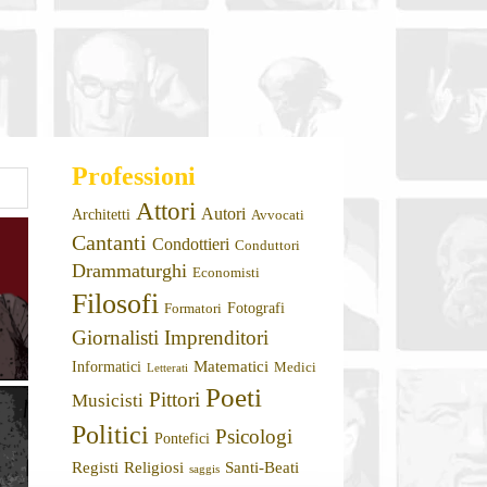
Professioni
Attori
Autori
Architetti
Avvocati
Cantanti
Condottieri
Conduttori
Drammaturghi
Economisti
Filosofi
Fotografi
Formatori
Giornalisti
Imprenditori
Matematici
Informatici
Medici
Letterati
Poeti
Pittori
Musicisti
Politici
Psicologi
Pontefici
Registi
Religiosi
Santi-Beati
saggis