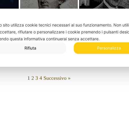
 sito utilizza cookie tecnici necessari al suo funzionamento.
Non util
ccettare, rifiutare o personalizzare i cookie premendo i pulsanti desi
er
Bette Davis
Groucho Marx
endo questa informativa continuerai senza accettare.
Rifiuta
Personalizza
1
2
3
4
Successivo »