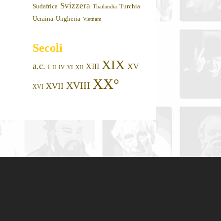
Svizzera
Sudafrica
Turchia
Thailandia
Ucraina
Ungheria
Vietnam
Secoli
XIX
a.c.
XIII
XV
I
II
IV
VI
XII
XX°
XVIII
XVII
XVI