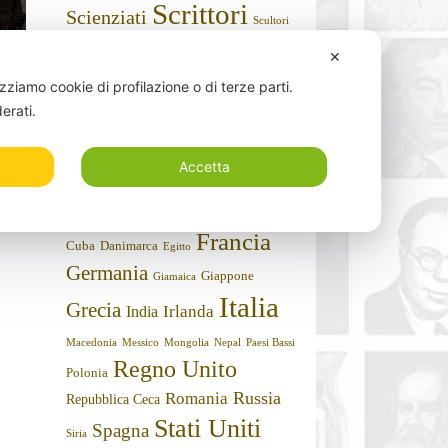
Scrittori
Scienziati
Scultori
Sportivi
Storici
Stilisti
Sociologi
✕
Umoristi
Teologi
izziamo cookie di profilazione o di terze parti.
derati.
Nazioni
Argentina
Algeria
Accetta
Arabia Saudita
Armenia
Austria
Belgio
Bielorussia
Australia
Brasile
Canada
Cile
Bulgaria
Cina
Cipro
Francia
Cuba
Danimarca
Egitto
Germania
Giappone
Giamaica
Italia
Grecia
Irlanda
India
Macedonia
Messico
Mongolia
Nepal
Paesi Bassi
Regno Unito
Polonia
Russia
Romania
Repubblica Ceca
Stati Uniti
Spagna
Siria