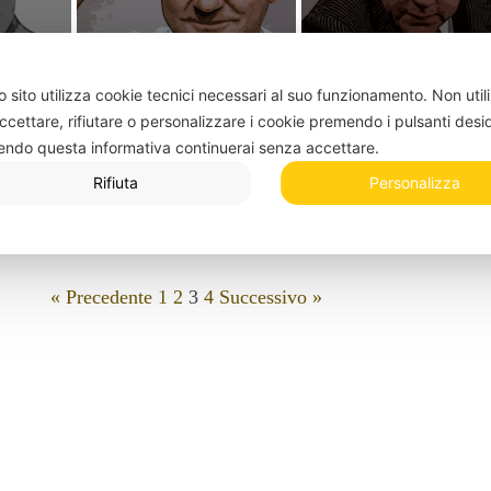
 sito utilizza cookie tecnici necessari al suo funzionamento.
Non util
ccettare, rifiutare o personalizzare i cookie premendo i pulsanti desi
bor
Jeanne Moreau
Peter Ustinov
endo questa informativa continuerai senza accettare.
Rifiuta
Personalizza
« Precedente
1
2
3
4
Successivo »