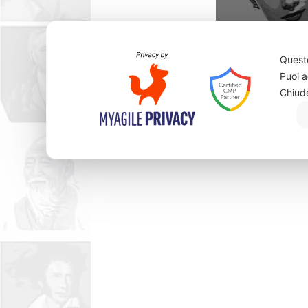
Questo
Puoi a
Zsa Zsa Ga
Chiud