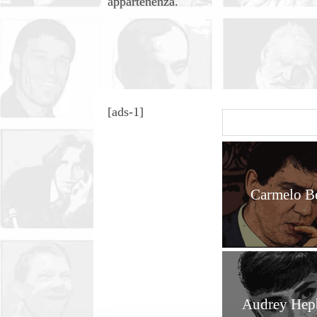
appartenenza.
[ads-1]
Carmelo B
Audrey Hep