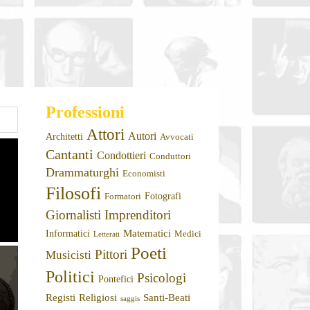
Professioni
Attori
Autori
Architetti
Avvocati
Cantanti
Condottieri
Conduttori
Drammaturghi
Economisti
Filosofi
Fotografi
Formatori
Giornalisti
Imprenditori
Matematici
Informatici
Medici
Letterati
Poeti
Pittori
Musicisti
Politici
Psicologi
Pontefici
Registi
Religiosi
Santi-Beati
saggis