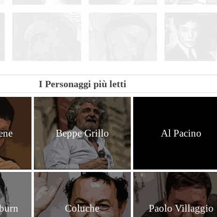
| Condividi
I Personaggi più letti
ene
Beppe Grillo
Al Pacino
burn
Coluche
Paolo Villaggio