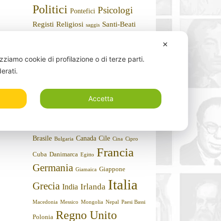
Politici
Psicologi
Pontefici
Registi
Religiosi
Santi-Beati
saggis
Scrittori
Scienziati
✕
Scultori
Sportivi
Storici
Stilisti
Sociologi
izziamo cookie di profilazione o di terze parti.
Umoristi
Teologi
derati.
Nazioni
Accetta
Argentina
Algeria
Arabia Saudita
Armenia
Austria
Belgio
Bielorussia
Australia
Brasile
Canada
Cile
Bulgaria
Cina
Cipro
Francia
Cuba
Danimarca
Egitto
Germania
Giappone
Giamaica
Italia
Grecia
Irlanda
India
Macedonia
Messico
Mongolia
Nepal
Paesi Bassi
Regno Unito
Polonia