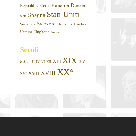
Russia
Romania
Repubblica Ceca
Stati Uniti
Spagna
Siria
Svizzera
Sudafrica
Turchia
Thailandia
Ucraina
Ungheria
Vietnam
Secoli
XIX
a.c.
XIII
XV
I
II
IV
VI
XII
XX°
XVIII
XVII
XVI