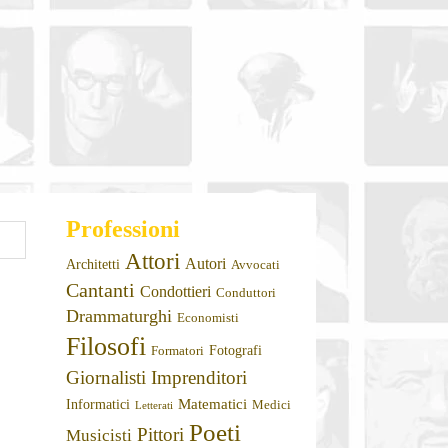
Professioni
Attori
Autori
Architetti
Avvocati
Cantanti
Condottieri
Conduttori
Drammaturghi
Economisti
Filosofi
Fotografi
Formatori
Giornalisti
Imprenditori
Matematici
Informatici
Medici
Letterati
Poeti
Pittori
Musicisti