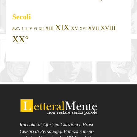
Secoli
XIX
XVIII
a.c.
XVII
XIII
XV
I
XVI
II
IV
VI
XII
XX°
Raccolta di Aforismi Citazioni e Frasi
Celebri di Personaggi Famosi e meno