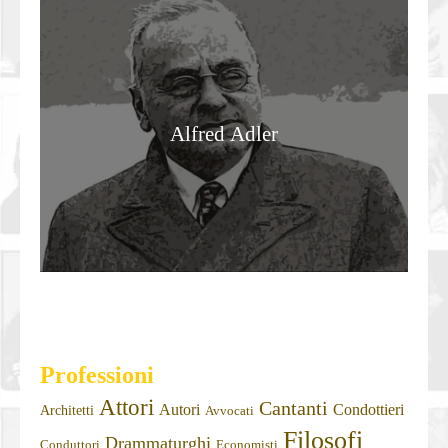
Alfred Adler
Professioni
Attori
Cantanti
Autori
Condottieri
Architetti
Avvocati
Filosofi
Drammaturghi
Conduttori
Economisti