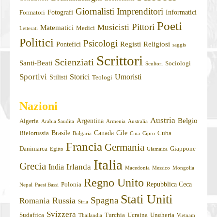
Giornalisti
Imprenditori
Fotografi
Informatici
Formatori
Poeti
Pittori
Musicisti
Matematici
Medici
Letterati
Politici
Psicologi
Registi
Religiosi
Pontefici
saggis
Scrittori
Scienziati
Santi-Beati
Sociologi
Scultori
Sportivi
Storici
Umoristi
Stilisti
Teologi
Nazioni
Austria
Belgio
Argentina
Algeria
Arabia Saudita
Armenia
Australia
Brasile
Canada
Cile
Bielorussia
Cuba
Bulgaria
Cina
Cipro
Francia
Germania
Danimarca
Giappone
Egitto
Giamaica
Italia
Grecia
Irlanda
India
Macedonia
Messico
Mongolia
Regno Unito
Repubblica Ceca
Polonia
Nepal
Paesi Bassi
Stati Uniti
Spagna
Russia
Romania
Siria
Svizzera
Sudafrica
Turchia
Ucraina
Ungheria
Thailandia
Vietnam