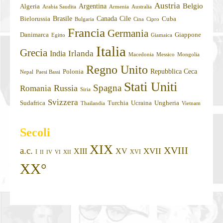
Austria
Belgio
Argentina
Algeria
Arabia Saudita
Armenia
Australia
Brasile
Canada
Cile
Bielorussia
Cuba
Bulgaria
Cina
Cipro
Francia
Germania
Danimarca
Giappone
Egitto
Giamaica
Italia
Grecia
Irlanda
India
Macedonia
Messico
Mongolia
Regno Unito
Repubblica Ceca
Polonia
Nepal
Paesi Bassi
Stati Uniti
Spagna
Russia
Romania
Siria
Svizzera
Sudafrica
Turchia
Ucraina
Ungheria
Thailandia
Vietnam
Secoli
XIX
XVIII
a.c.
XVII
XIII
XV
I
XVI
II
IV
VI
XII
XX°