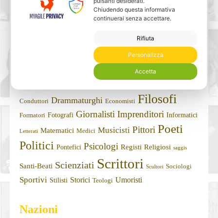
pulsanti desiderati.
Chiudendo questa informativa
continuerai senza accettare.
Rifiuta
Personalizza
Professioni
Accetta
Attori
Cantanti
Autori
Condottieri
Architetti
Avvocati
Filosofi
Drammaturghi
Conduttori
Economisti
Giornalisti
Imprenditori
Fotografi
Informatici
Formatori
Poeti
Pittori
Musicisti
Matematici
Medici
Letterati
Politici
Psicologi
Registi
Religiosi
Pontefici
saggis
Scrittori
Scienziati
Santi-Beati
Sociologi
Scultori
Sportivi
Storici
Umoristi
Stilisti
Teologi
Nazioni