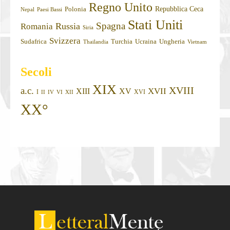
Regno Unito
Repubblica Ceca
Polonia
Nepal
Paesi Bassi
Stati Uniti
Spagna
Russia
Romania
Siria
Svizzera
Sudafrica
Turchia
Ucraina
Ungheria
Thailandia
Vietnam
Secoli
XIX
XVIII
a.c.
XVII
XIII
XV
I
XVI
II
IV
VI
XII
XX°