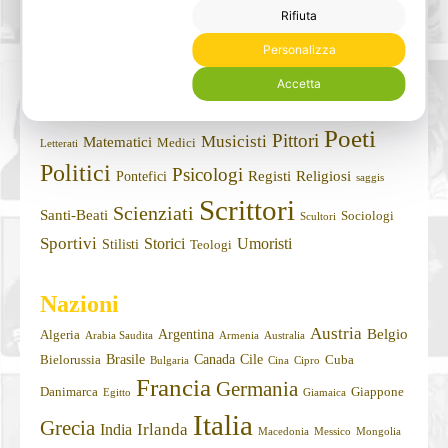
Professioni
Rifiuta
Attori
Cantanti
Autori
Condottieri
Architetti
Avvocati
Personalizza
Filosofi
Drammaturghi
Conduttori
Economisti
Accetta
Giornalisti
Imprenditori
Fotografi
Informatici
Formatori
Poeti
Pittori
Musicisti
Matematici
Medici
Letterati
Politici
Psicologi
Registi
Religiosi
Pontefici
saggis
Scrittori
Scienziati
Santi-Beati
Sociologi
Scultori
Sportivi
Storici
Umoristi
Stilisti
Teologi
Nazioni
Austria
Belgio
Argentina
Algeria
Arabia Saudita
Armenia
Australia
Brasile
Canada
Cile
Bielorussia
Cuba
Bulgaria
Cina
Cipro
Francia
Germania
Danimarca
Giappone
Egitto
Giamaica
Italia
Grecia
Irlanda
India
Macedonia
Messico
Mongolia