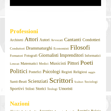
Professioni
Attori
Cantanti
Autori
Condottieri
Architetti
Avvocati
Filosofi
Drammaturghi
Conduttori
Economisti
Giornalisti
Imprenditori
Fotografi
Informatici
Formatori
Poeti
Pittori
Musicisti
Matematici
Medici
Letterati
Politici
Psicologi
Registi
Religiosi
Pontefici
saggis
Scrittori
Scienziati
Santi-Beati
Sociologi
Scultori
Sportivi
Storici
Umoristi
Stilisti
Teologi
Nazioni
Austria