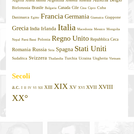
Belgio
Argentina
Algeria
Arabia Saudita
Armenia
Australia
Brasile
Canada
Cile
Bielorussia
Cuba
Bulgaria
Cina
Cipro
Francia
Germania
Danimarca
Giappone
Egitto
Giamaica
Italia
Grecia
Irlanda
India
Macedonia
Messico
Mongolia
Regno Unito
Repubblica Ceca
Polonia
Nepal
Paesi Bassi
Stati Uniti
Spagna
Russia
Romania
Siria
Svizzera
Sudafrica
Turchia
Ucraina
Ungheria
Thailandia
Vietnam
Secoli
XIX
XVIII
a.c.
XVII
XIII
XV
I
XVI
II
IV
VI
XII
XX°