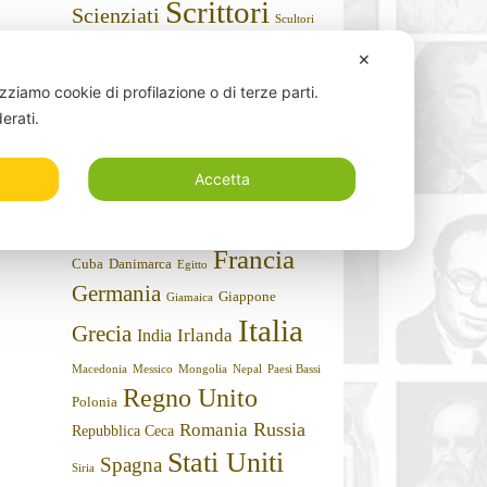
Scrittori
Scienziati
Scultori
Sportivi
Storici
Stilisti
Sociologi
✕
Umoristi
Teologi
izziamo cookie di profilazione o di terze parti.
derati.
Nazioni
Argentina
Algeria
Arabia Saudita
Accetta
Armenia
Austria
Belgio
Bielorussia
Australia
Brasile
Canada
Cile
Bulgaria
Cina
Cipro
Francia
Cuba
Danimarca
Egitto
Germania
Giappone
Giamaica
Italia
Grecia
Irlanda
India
Macedonia
Messico
Mongolia
Nepal
Paesi Bassi
Regno Unito
Polonia
Russia
Romania
Repubblica Ceca
Stati Uniti
Spagna
Siria