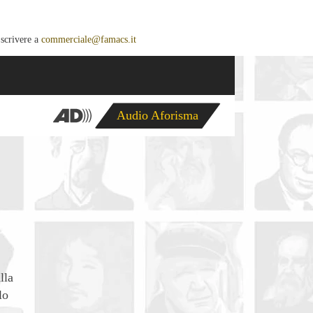
 scrivere a
commerciale@famacs.it
Audio Aforisma
lla
lo