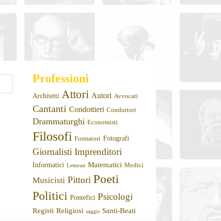
Professioni
Attori
Autori
Architetti
Avvocati
Cantanti
Condottieri
Conduttori
Drammaturghi
Economisti
Filosofi
Fotografi
Formatori
Giornalisti
Imprenditori
Matematici
Informatici
Medici
Letterati
Poeti
Pittori
Musicisti
Politici
Psicologi
Pontefici
Registi
Religiosi
Santi-Beati
saggis