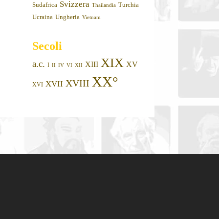
Svizzera
Sudafrica
Turchia
Thailandia
Ucraina
Ungheria
Vietnam
Secoli
XIX
a.c.
XIII
XV
I
II
IV
VI
XII
XX°
XVIII
XVII
XVI