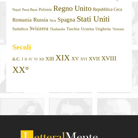
Regno Unito
Repubblica Ceca
Polonia
Nepal
Paesi Bassi
Stati Uniti
Spagna
Russia
Romania
Siria
Svizzera
Sudafrica
Turchia
Ucraina
Ungheria
Thailandia
Vietnam
Secoli
XIX
XVIII
a.c.
XVII
XIII
XV
I
XVI
II
IV
VI
XII
XX°