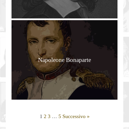
Napoleone Bonaparte
1
2
3
…
5
Successivo »