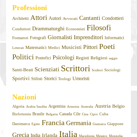
Professioni
Attori
Cantanti
Autori
Condottieri
Architetti
Avvocati
Filosofi
Drammaturghi
Conduttori
Economisti
Giornalisti
Imprenditori
Fotografi
Informatici
Formatori
Poeti
Pittori
Musicisti
Matematici
Medici
Letterati
Politici
Psicologi
Registi
Religiosi
Pontefici
saggis
Scrittori
Scienziati
Santi-Beati
Sociologi
Scultori
Sportivi
Storici
Umoristi
Stilisti
Teologi
Nazioni
Austria
Belgio
Argentina
Algeria
Arabia Saudita
Armenia
Australia
Brasile
Canada
Cile
Bielorussia
Cuba
Bulgaria
Cina
Cipro
Francia
Germania
Danimarca
Giappone
Egitto
Giamaica
Italia
Grecia
Irlanda
India
Macedonia
Messico
Mongolia