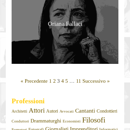
Oriana Fallaci
« Precedente
1
2
3
4
5
…
11
Successivo »
Professioni
Attori
Cantanti
Autori
Condottieri
Architetti
Avvocati
Filosofi
Drammaturghi
Conduttori
Economisti
Giornalisti
Imprenditori
Fotografi
Informatici
Formatori