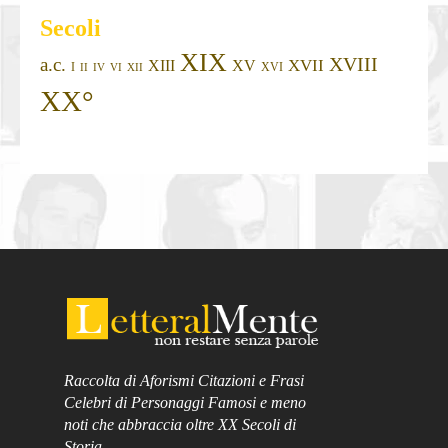
Secoli
XIX
XVIII
a.c.
XVII
XIII
XV
I
XVI
II
IV
VI
XII
XX°
Raccolta di Aforismi Citazioni e Frasi
Celebri di Personaggi Famosi e meno
noti che abbraccia oltre XX Secoli di
Storia.