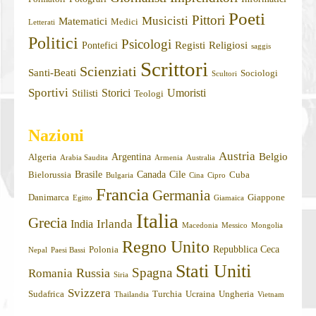
Poeti
Pittori
Musicisti
Matematici
Medici
Letterati
Politici
Psicologi
Registi
Religiosi
Pontefici
saggis
Scrittori
Scienziati
Santi-Beati
Sociologi
Scultori
Sportivi
Storici
Umoristi
Stilisti
Teologi
Nazioni
Austria
Belgio
Argentina
Algeria
Arabia Saudita
Armenia
Australia
Brasile
Canada
Cile
Bielorussia
Cuba
Bulgaria
Cina
Cipro
Francia
Germania
Danimarca
Giappone
Egitto
Giamaica
Italia
Grecia
Irlanda
India
Macedonia
Messico
Mongolia
Regno Unito
Repubblica Ceca
Polonia
Nepal
Paesi Bassi
Stati Uniti
Spagna
Russia
Romania
Siria
Svizzera
Sudafrica
Turchia
Ucraina
Ungheria
Thailandia
Vietnam